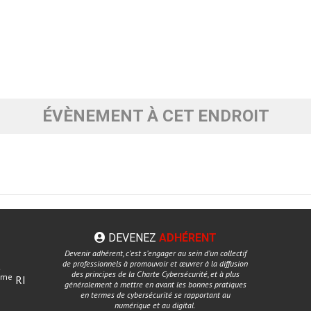
ÉVÈNEMENT À CET ENDROIT
DEVENEZ
ADHÉRENT
Devenir adhérent, c’est s’engager au sein d’un collectif
de professionnels à promouvoir et œuvrer à la diffusion
t
des principes de la Charte Cybersécurité, et à plus
ème
RI
généralement à mettre en avant les bonnes pratiques
en termes de cybersécurité se rapportant au
numérique et au digital.