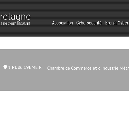
Association
Cybersécurité
Breizh Cybe
1 Pl. du 19EME Ri
Chambre de Commerce et d’Industrie Métr